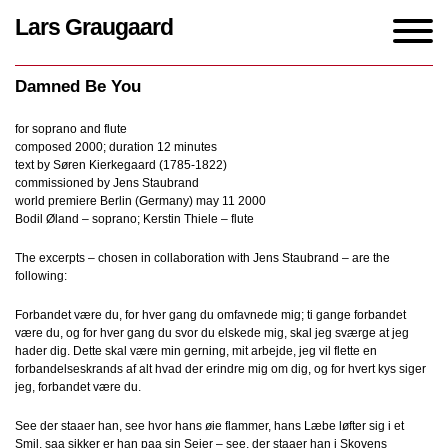
Lars Graugaard
Home
/
Works
/
Damned Be You
Damned Be You
for soprano and flute
composed 2000; duration 12 minutes
text by Søren Kierkegaard (1785-1822)
commissioned by Jens Staubrand
world premiere Berlin (Germany) may 11 2000
Bodil Øland – soprano; Kerstin Thiele – flute
The excerpts – chosen in collaboration with Jens Staubrand – are the
following:
Forbandet være du, for hver gang du omfavnede mig; ti gange forbandet
være du, og for hver gang du svor du elskede mig, skal jeg sværge at jeg
hader dig. Dette skal være min gerning, mit arbejde, jeg vil flette en
forbandelseskrands af alt hvad der erindre mig om dig, og for hvert kys siger
jeg, forbandet være du.
See der staaer han, see hvor hans øie flammer, hans Læbe løfter sig i et
Smil, saa sikker er han paa sin Seier – see, der staaer han i Skovens