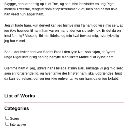
Skygge, han læner sig op til et Træ, og see, hist forsvinder en ung Pige
mellem Træerne, ængstet som et opskræmmet Vildt, men han haster ikke,
han veed hun søger ham.
Jeg vil hade ham, kun derved kan jeg løsrive mig fra ham og vise mig selv, at
jeg ikke trænger til ham. han var en mand, der var sig selv nok. Er det da en
trøst for mig? Visselig, thi min lidelse og min kval beviser mig, hvor lykkelig
jeg har været.
See – der hviler han ved Søens Bred i den lyse Nat, saa skjøn, at Byens
unge Piger liste[r] sig hen og benytte øieblikkets Mørke til at kysse ham.
Glemme ham vil jeg, udrive hans billede af min sjæl, ransage vil jeg mig selv,
som en fortærende ild, og hver tanke der tilhører ham, skal udbrændes, først
da kan jeg frelses, udriver jeg ikke enhver tanke om ham, da er jeg fortabt.
List of Works
Categories
Score
Interactive